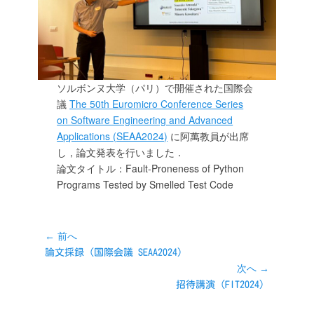
ソルボンヌ大学（パリ）で開催された国際会
議
The 50th Euromicro Conference Series
on Software Engineering and Advanced
Applications (SEAA2024)
に阿萬教員が出席
し，論文発表を行いました．
論文タイトル：Fault-Proneness of Python
Programs Tested by Smelled Test Code
投
← 前へ
前
論文採録（国際会議 SEAA2024）
稿
の
次へ →
ナ
投
次
招待講演（FIT2024）
ビ
稿:
の
ゲ