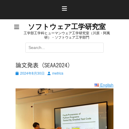
コ
ン
テ
ン
ソフトウェア工学研究室
ツ
工学部工学科ヒューマンウェア工学研究室（川原・阿萬
へ
研）・ソフトウェア工学部門
ス
検
キ
索:
ッ
プ
論文発表（SEAA2024）
投
投
2024年8月30日
metrics
稿
稿
日
者
English