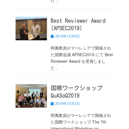
た．
Best Reviewer Award
(APSEC2019)
投
2019年12月4日
稿
日
阿萬教員がマーレシアで開催され
た国際会議 APSEC2019 にて Best
Reviewer Award を受賞しまし
た．
国際ワークショップ
QuASoQ2019
投
2019年12月2日
稿
日
阿萬教員がマーレシアで開催され
た国際ワークショップ The 7th
International Workshop on