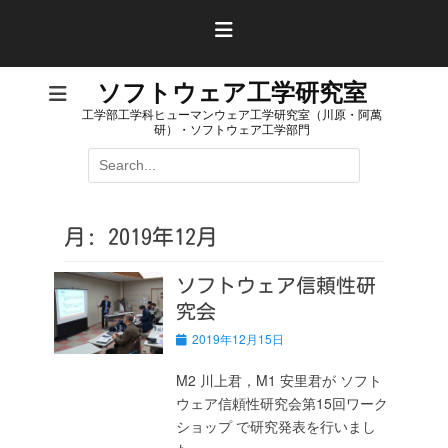
コ
ン
テ
ン
ソフトウェア工学研究室
ツ
工学部工学科ヒューマンウェア工学研究室（川原・阿萬
へ
研）・ソフトウェア工学部門
ス
検
キ
索:
ッ
プ
月:
2019年12月
ソフトウェア信頼性研
究会
投
2019年12月15日
稿
日
M2 川上君，M1 安里君が ソフト
ウェア信頼性研究会第15回ワーク
ショップ で研究発表を行いまし