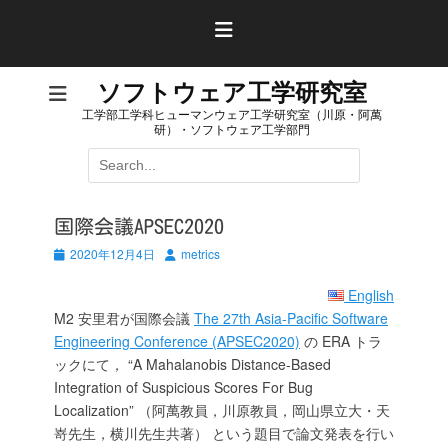
コ
ン
テ
ン
ソフトウェア工学研究室
ツ
工学部工学科ヒューマンウェア工学研究室（川原・阿萬
へ
研）・ソフトウェア工学部門
ス
検
キ
索:
ッ
プ
国際会議APSEC2020
投
投
2020年12月4日
metrics
稿
稿
日
者
English
M2 安里君が国際会議
The 27th Asia-Pacific Software
Engineering Conference (APSEC2020)
の ERA トラ
ックにて， “A Mahalanobis Distance-Based
Integration of Suspicious Scores For Bug
Localization” （阿萬教員，川原教員，岡山県立大・天
嵜先生，横川先生共著） という題目で論文発表を行い