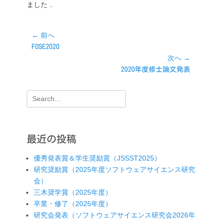
ました．
投
← 前へ
前
FOSE2020
稿
の
次へ →
ナ
投
次
2020年度修士論文発表
ビ
稿:
の
ゲ
投
検
ー
稿:
索:
シ
ョ
最近の投稿
ン
優秀発表賞＆学生奨励賞（JSSST2025）
研究奨励賞（2025年度ソフトウェアサイエンス研究
会）
三木奨学賞（2025年度）
卒業・修了（2025年度）
研究会発表（ソフトウェアサイエンス研究会2026年