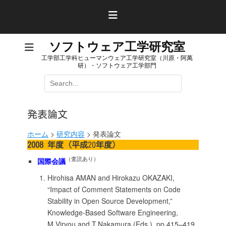
コ
ン
テ
ン
ソフトウェア工学研究室
ツ
工学部工学科ヒューマンウェア工学研究室（川原・阿萬
へ
研）・ソフトウェア工学部門
ス
検
キ
索:
ッ
プ
発表論文
ホーム
>
研究内容
>
発表論文
2008 年度（平成
20
年度）
（査読あり）
国際会議
Hirohisa AMAN and Hirokazu OKAZAKI,
“Impact of Comment Statements on Code
Stability in Open Source Development,”
Knowledge-Based Software Engineering,
M.Virvou and T.Nakamura (Eds.), pp.415–419,