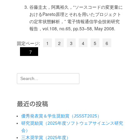
谷藤圭太，阿萬裕久，“ソースコードの変更量に
おけるPareto原理とそれを用いたプロジェクト
の定常状態解析，” 電子情報通信学会技術研究
報告，vol.108, no.65, pp.53–58, May 2008.
固定ページ:
1
2
3
4
5
6
7
検
索:
最近の投稿
優秀発表賞＆学生奨励賞（JSSST2025）
研究奨励賞（2025年度ソフトウェアサイエンス研究
会）
三木奨学賞（2025年度）