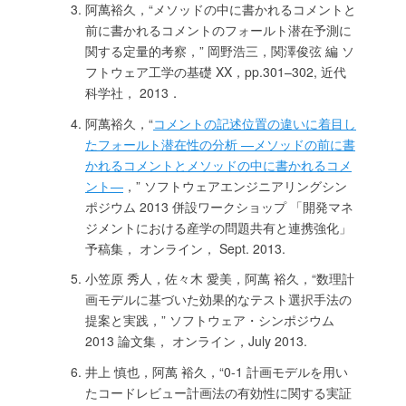
阿萬裕久，“メソッドの中に書かれるコメントと
前に書かれるコメントのフォールト潜在予測に
関する定量的考察，” 岡野浩三，関澤俊弦 編 ソ
フトウェア工学の基礎 XX，pp.301–302, 近代
科学社， 2013．
阿萬裕久，“
コメントの記述位置の違いに着目し
たフォールト潜在性の分析 —メソッドの前に書
かれるコメントとメソッドの中に書かれるコメ
ント—
，” ソフトウェアエンジニアリングシン
ポジウム 2013 併設ワークショップ 「開発マネ
ジメントにおける産学の問題共有と連携強化」
予稿集， オンライン， Sept. 2013.
小笠原 秀人，佐々木 愛美，阿萬 裕久，“数理計
画モデルに基づいた効果的なテスト選択手法の
提案と実践，” ソフトウェア・シンポジウム
2013 論文集， オンライン，July 2013.
井上 慎也，阿萬 裕久，“0-1 計画モデルを用い
たコードレビュー計画法の有効性に関する実証