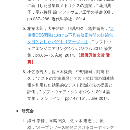
に着目した凝集度メトリクスの提案，” 花川典
子，尾花将輝 編 ソフトウェア工学の基礎 XXI，
pp.287–288, 近代科学社，2014．
柏祐太郎，大平雅雄，阿萬裕久，亀井靖高，“
大
規模OSS開発における不具合修正時間の短縮化
を目的としたバグトリアージ手法
，” ソフトウ
ェアエンジニアリングシンポジウム 2014 論文
集，pp.65–75, Aug. 2014.
【
最優秀論文賞 受
賞】
小笠原秀人，佐々木愛美，中野隆司，阿萬 裕
久，“テストの実施履歴とテスト項目間の関連情
報を利用した効果的なテスト削減方法の提案と
評価，” ソフトウェア・シンポジウム 2014 論
文集， オンライン，pp.147-151, June 2014.
研究会
織田 泰輔，阿萬 裕久，佐々木 隆志，川原
稔，“オープンソース開発におけるコーディング