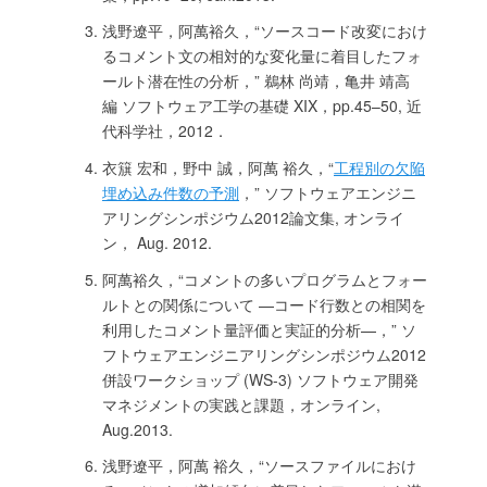
浅野遼平，阿萬裕久，“ソースコード改変におけ
るコメント文の相対的な変化量に着目したフォ
ールト潜在性の分析，” 鵜林 尚靖，亀井 靖高
編 ソフトウェア工学の基礎 XIX，pp.45–50, 近
代科学社，2012．
衣簱 宏和，野中 誠，阿萬 裕久，“
工程別の欠陥
埋め込み件数の予測
，” ソフトウェアエンジニ
アリングシンポジウム2012論文集, オンライ
ン， Aug. 2012.
阿萬裕久，“コメントの多いプログラムとフォー
ルトとの関係について —コード行数との相関を
利用したコメント量評価と実証的分析—，” ソ
フトウェアエンジニアリングシンポジウム2012
併設ワークショップ (WS-3) ソフトウェア開発
マネジメントの実践と課題，オンライン,
Aug.2013.
浅野遼平，阿萬 裕久，“ソースファイルにおけ