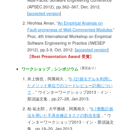
(APSEC 2012), pp.362–367, Dec. 2012.
[
accepted version
]
Hirohisa Aman, “
An Empirical Analysis on
Fault-proneness of Well-Commented Modules
,”
Proc. 4th International Workshop on Empirical
Software Engineering in Practice (IWESEP
2012), pp.3-9, Oct. 2012. [
accepted version
]
【
Best Presentation Award 受賞
】
（査読あり）
ワークショップ，シンポジウム
井上慎也，阿萬裕久，“
0-1計画モデルを利用し
たメソッド単位でのコードレビュー計画につい
て
，” ウインターワークショップ2013・イン・
那須論文集，pp.27–28, Jan.2013.
柏 祐太郎，大平雅雄，阿萬裕久，“
0-1整数計画
法を用いた不具合修正タスクの割当支援
，” ウ
インターワークショップ2013・イン・那須論文
集，pp.19–20, Jan.2013.