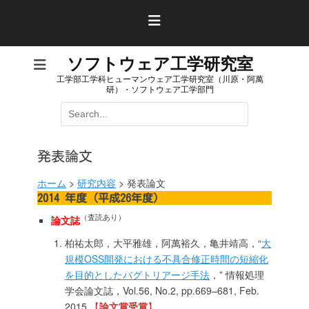
コ
ン
テ
ン
ソフトウェア工学研究室
ツ
工学部工学科ヒューマンウェア工学研究室（川原・阿萬
へ
研）・ソフトウェア工学部門
ス
検
キ
索:
ッ
プ
発表論文
ホーム
>
研究内容
>
発表論文
2014 年度（平成26年度）
（査読あり）
論文誌
柏祐太郎，大平雅雄，阿萬裕久，亀井靖高，“
大
規模OSS開発における不具合修正時間の短縮化
を目的としたバグトリアージ手法
，” 情報処理
学会論文誌，Vol.56, No.2, pp.669–681, Feb.
2015.
【
論文賞受賞
】