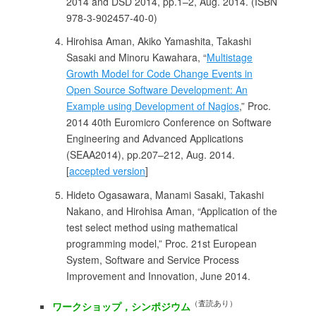
2014 and DSD 2014, pp.1–2, Aug. 2014. (ISBN
978-3-902457-40-0)
Hirohisa Aman, Akiko Yamashita, Takashi
Sasaki and Minoru Kawahara, “
Multistage
Growth Model for Code Change Events in
Open Source Software Development: An
Example using Development of Nagios
,” Proc.
2014 40th Euromicro Conference on Software
Engineering and Advanced Applications
(SEAA2014), pp.207–212, Aug. 2014.
[
accepted version
]
Hideto Ogasawara, Manami Sasaki, Takashi
Nakano, and Hirohisa Aman, “Application of the
test select method using mathematical
programming model,” Proc. 21st European
System, Software and Service Process
Improvement and Innovation, June 2014.
（査読あり）
ワークショップ，シンポジウム