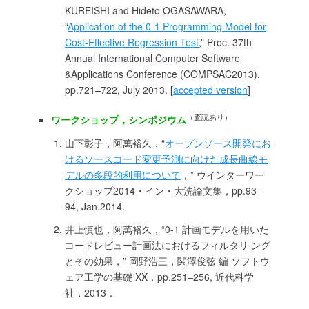
KUREISHI and Hideto OGASAWARA,
“
Application of the 0-1 Programming Model for
Cost-Effective Regression Test
,” Proc. 37th
Annual International Computer Software
&Applications Conference (COMPSAC2013),
pp.721–722, July 2013. [
accepted version
]
（査読あり）
ワークショップ，シンポジウム
山下彰子，阿萬裕久，“
オープンソース開発にお
けるソースコード変更予測に向けた成長曲線モ
デルの多段的利用について
，” ウインターワー
クショップ2014・イン・大洗論文集，pp.93–
94, Jan.2014.
井上慎也，阿萬裕久，“0-1 計画モデルを用いた
コードレビュー計画法におけるフィルタリ ング
とその効果，” 岡野浩三，関澤俊弦 編 ソフトウ
ェア工学の基礎 XX，pp.251–256, 近代科学
社，2013．