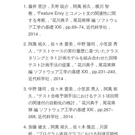
藤井 里沙，天嵜 聡介，阿萬 裕久，横川 智
教，“Feature Envy とコメント文の関連性に関
する考察,，”花川典子，尾花将輝 編 ソフトウェ
ア工学の基礎 XXI，pp.69–74, 近代科学社，
2014．
阿萬 裕久，佐々木 愛美，中野 隆司，小笠原 秀
人，“テストケースの実行履歴に基づいたクラス
タリングと 0-1 計画モデルを組み合わせた回帰
テスト計画手法の提案，” 花川典子，尾花将輝
編 ソフトウェア工学の基礎 XXI，pp.231–240,
近代科学社，2014．
中野 隆司，佐々木 愛美，小笠原 秀人，阿萬 裕
久，“テスト合格予測手法におけるテスト項目間
の関連付の自動化の検討，” 花川典子，尾花将
輝 編 ソフトウェア工学の基礎 XXI，pp.267–
268, 近代科学社，2014．
加藤 健太，阿萬 裕久，佐々木 隆志，川原
稔，“プログラム依存グラフにおける到達可能性