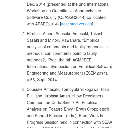
Dec. 2014 (presented at the 2nd International
Workshop on Quantitative Approaches to
Software Quality (QuASoQ2014) co-located
with APSEC2014) [
accepted version
]
Hirohisa Aman, Sousuke Amasaki, Takashi
Sasaki and Minoru Kawahara, “Empirical
analysis of comments and fault-proneness in
methods: can comments point to faulty
methods?,” Proc. the 8th ACM/IEEE
International Symposium on Empirical Software
Engineering and Measurement (ESEM2014),
p.63, Sept. 2014.
Sousuke Amasaki, Tomoyuki Yokogawa, Risa
Fujii and Hirohisa Aman, “How Developers
Comment on Code Smell? An Empirical
Analysis on Feature Envy,” Erwin Groppietsch
and Konrad Klockner (eds.), Proc. Work in
Progress Session held in connection with SEAA