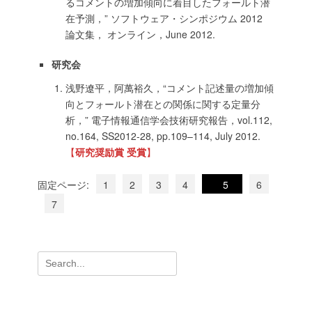
るコメントの増加傾向に着目したフォールト潜
在予測，” ソフトウェア・シンポジウム 2012
論文集， オンライン，June 2012.
研究会
浅野遼平，阿萬裕久，“コメント記述量の増加傾
向とフォールト潜在との関係に関する定量分
析，” 電子情報通信学会技術研究報告，vol.112,
no.164, SS2012-28, pp.109–114, July 2012.
【
研究奨励賞 受賞
】
固定ページ:
1
2
3
4
5
6
7
検
索: