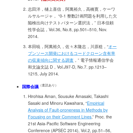
志田洋，樋上喜信，阿萬裕久，高橋寛，ケーワ
ルサルージャ， “0-1 整数計画問題を利用した欠
陥検出向けテストパターン選択法，” 日本信頼
性学会誌，Vol.36, No.8, pp.501–510, Nov.
2014.
本田暁，阿萬裕久，佐々木隆志，川原稔，“
オー
プンソース開発におけるコードクローン含有率
の収束傾向に関する調査
，” 電子情報通信学会
和文論文誌 D，Vol.J97-D, No.7. pp.1213–
1215, July 2014.
（査読あり）
国際会議
Hirohisa Aman, Sousuke Amasaki, Takashi
Sasaki and Minoru Kawahara, “
Empirical
Analysis of Fault-proneness in Methods by
Focusing on their Comment Lines
,” Proc. the
21st Asia-Pacific Software Engineering
Conference (APSEC 2014), Vol.2, pp.51–56,