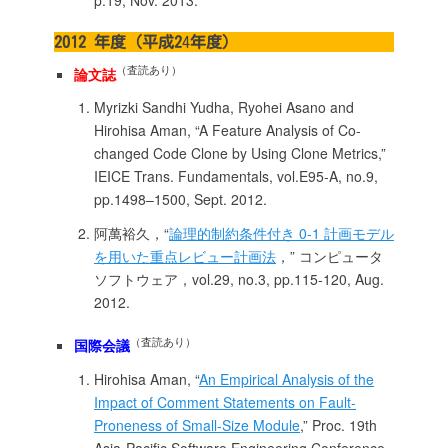
p.19, Nov. 2013.
2012 年度（平成2
4
年度）
（査読あり）
論文誌
Myrizki Sandhi Yudha, Ryohei Asano and
Hirohisa Aman, “A Feature Analysis of Co-
changed Code Clone by Using Clone Metrics,”
IEICE Trans. Fundamentals, vol.E95-A, no.9,
pp.1498–1500, Sept. 2012.
阿萬裕久，“
論理的制約条件付き 0-1 計画モデル
を用いた重点レビュー計画法
，” コンピュータ
ソフトウェア，vol.29, no.3, pp.115-120, Aug.
2012.
（査読あり）
国際会議
Hirohisa Aman, “
An Empirical Analysis of the
Impact of Comment Statements on Fault-
Proneness of Small-Size Module
,” Proc. 19th
Asia-Pacific Software Engineering Conference